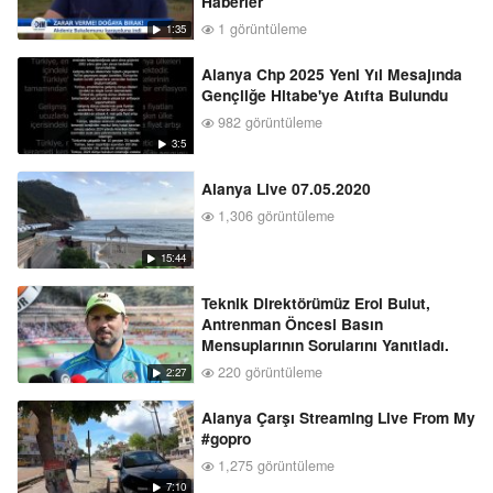
Haberler
1 görüntüleme
1:35
Alanya Chp 2025 Yeni Yıl Mesajında
Gençliğe Hitabe'ye Atıfta Bulundu
982 görüntüleme
3:5
Alanya Live 07.05.2020
1,306 görüntüleme
15:44
Teknik Direktörümüz Erol Bulut,
Antrenman Öncesi Basın
Mensuplarının Sorularını Yanıtladı.
220 görüntüleme
2:27
Alanya Çarşı Streaming Live From My
#gopro
1,275 görüntüleme
7:10