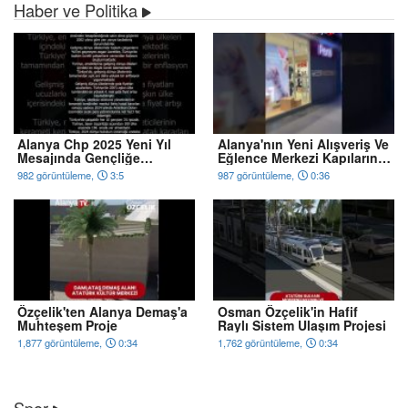
Haber ve Politika
Alanya Chp 2025 Yeni Yıl
Alanya'nın Yeni Alışveriş Ve
Mesajında Gençliğe
Eğlence Merkezi Kapılarını
Hitabe'ye Atıfta Bulundu
Açıyor
982 görüntüleme,
3:5
987 görüntüleme,
0:36
Özçelik'ten Alanya Demaş'a
Osman Özçelik'in Hafif
Muhteşem Proje
Raylı Sistem Ulaşım Projesi
1,877 görüntüleme,
0:34
1,762 görüntüleme,
0:34
Spor