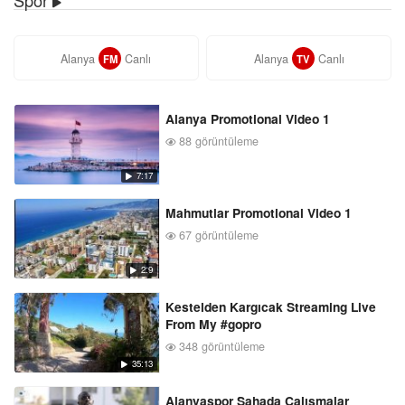
Alanya
Canlı
Alanya
Canlı
FM
TV
Alanya Promotional Video 1
88 görüntüleme
7:17
Mahmutlar Promotional Video 1
67 görüntüleme
2:9
Kestelden Kargıcak Streaming Live
From My #gopro
348 görüntüleme
35:13
Alanyaspor Sahada Çalışmalar