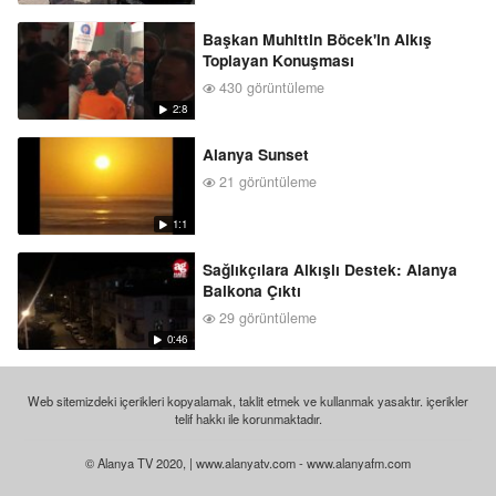
Başkan Muhittin Böcek'in Alkış
Toplayan Konuşması
430 görüntüleme
2:8
Alanya Sunset
21 görüntüleme
1:1
Sağlıkçılara Alkışlı Destek: Alanya
Balkona Çıktı
29 görüntüleme
0:46
Web sitemizdeki içerikleri kopyalamak, taklit etmek ve kullanmak yasaktır. içerikler
telif hakkı ile korunmaktadır.
© Alanya TV 2020, | www.alanyatv.com - www.alanyafm.com