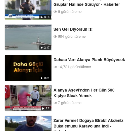
Gruplar Halinde Sürüyor - Haberler
6 görüntüleme
0:56
Sen Gel Diyorsun !!!
684 görüntüleme
2:17
Dahası Var: Alanya Planlı Büyüyecek
14,721 görüntüleme
0:31
Alanya Aşevi'nden Her Gün 500
Kişiye Sicak Yemek
7 görüntüleme
2:2
Zarar Verme! Doğaya Birak! Akdeniz
Bukalemunu Karayoluna Indi -