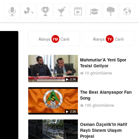
Müzik
Çocuklar
Spor
Gezi
Komedi
Eğitim
Doğa
Haberler
Alanya
Canlı
Alanya
Canlı
FM
TV
Mahmutlar’A Yeni Spor
Tesisi Geliyor
10 görüntüleme
2:36
The Best Alanyaspor Fan
Song
105 görüntüleme
2:26
Osman Özçelik'in Hafif
Raylı Sistem Ulaşım
Projesi