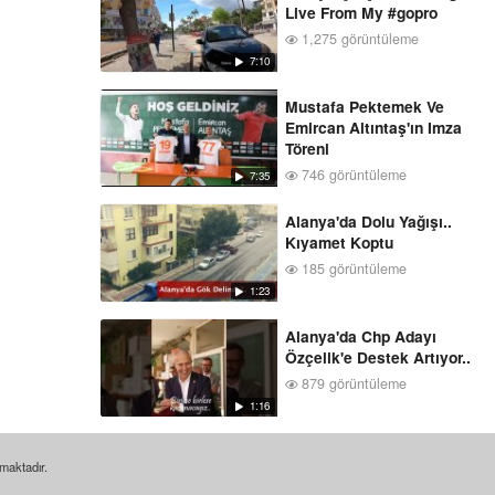
Live From My #gopro
1,275 görüntüleme
7:10
Mustafa Pektemek Ve
Emircan Altıntaş'ın Imza
Töreni
746 görüntüleme
7:35
Alanya'da Dolu Yağışı..
Kıyamet Koptu
185 görüntüleme
1:23
Alanya'da Chp Adayı
Özçelik'e Destek Artıyor..
879 görüntüleme
1:16
nmaktadır.