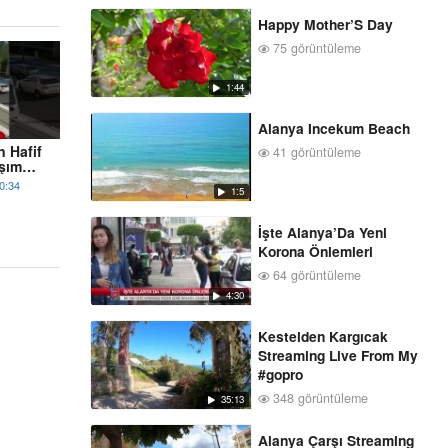
Happy Mother’S Day
75 görüntüleme
1:44
Alanya Incekum Beach
n Hafif
41 görüntüleme
aşım
0:34
1:5
İşte Alanya’Da Yeni
Korona Önlemleri
64 görüntüleme
4:30
Kestelden Kargıcak
Streaming Live From My
#gopro
348 görüntüleme
35:13
Alanya Çarşı Streaming