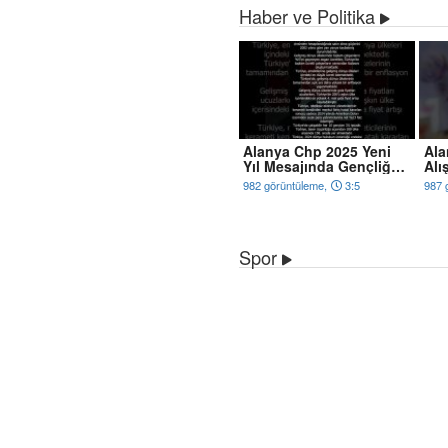
Haber ve Politika
Alanya Chp 2025 Yeni
Ala
Yıl Mesajında Gençliğe
Alı
Hitabe'ye Atıfta Bulundu
Mer
982 görüntüleme,
3:5
987 
Açı
Spor