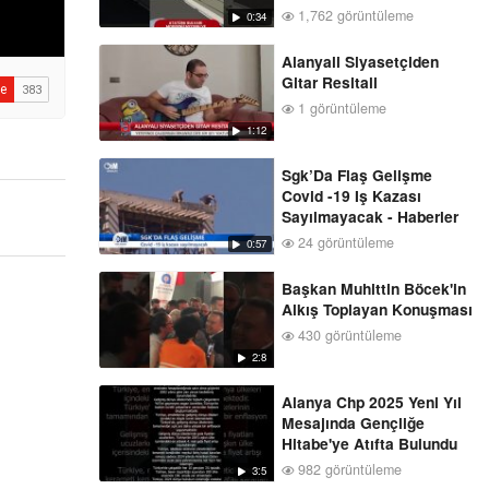
1,762 görüntüleme
0:34
Alanyali Siyasetçiden
Gitar Resitali
1 görüntüleme
1:12
Sgk’Da Flaş Gelişme
Covid -19 Iş Kazası
Sayılmayacak - Haberler
24 görüntüleme
0:57
Başkan Muhittin Böcek'in
Alkış Toplayan Konuşması
430 görüntüleme
2:8
Alanya Chp 2025 Yeni Yıl
Mesajında Gençliğe
Hitabe'ye Atıfta Bulundu
982 görüntüleme
3:5