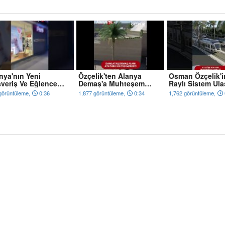
nya'nın Yeni
Özçelik'ten Alanya
Osman Özçelik'i
şveriş Ve Eğlence
Demaş'a Muhteşem
Raylı Sistem Ul
kezi Kapılarını
Proje
Projesi
görüntüleme,
0:36
1,877 görüntüleme,
0:34
1,762 görüntüleme,
yor