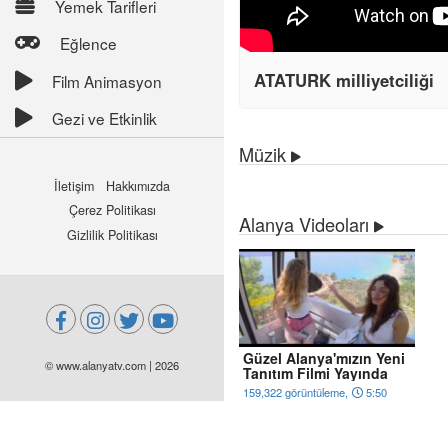
Yemek Tarifleri
Eğlence
ATATURK milliyetciliği
Film Animasyon
Gezi ve Etkinlik
Müzik
İletişim
Hakkımızda
Çerez Politikası
Alanya Videoları
Gizlilik Politikası
Güzel Alanya'mızın Yeni
© www.alanyatv.com | 2026
Tanıtım Filmi Yayında
159,322 görüntüleme,
5:50