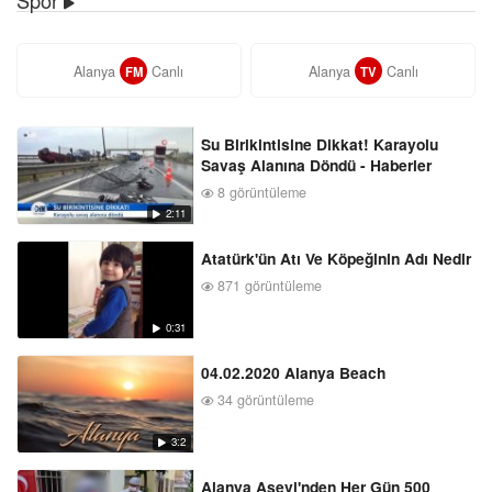
Alanya
Canlı
Alanya
Canlı
FM
TV
Su Birikintisine Dikkat! Karayolu
Savaş Alanına Döndü - Haberler
8 görüntüleme
2:11
Atatürk'ün Atı Ve Köpeğinin Adı Nedir
871 görüntüleme
0:31
04.02.2020 Alanya Beach
34 görüntüleme
3:2
Alanya Aşevi'nden Her Gün 500