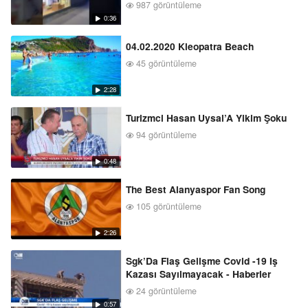
987 görüntüleme
0:36
04.02.2020 Kleopatra Beach
45 görüntüleme
2:28
Turizmci Hasan Uysal’A Yikim Şoku
94 görüntüleme
0:48
The Best Alanyaspor Fan Song
105 görüntüleme
2:26
Sgk’Da Flaş Gelişme Covid -19 Iş
Kazası Sayılmayacak - Haberler
24 görüntüleme
0:57