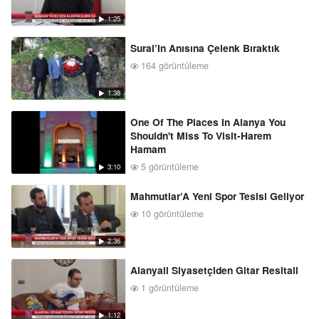
1:25
Sural’In Anısına Çelenk Bıraktık
164 görüntüleme
1:38
One Of The Places In Alanya You
Shouldn't Miss To Visit-Harem
Hamam
5 görüntüleme
3:10
Mahmutlar’A Yeni Spor Tesisi Geliyor
10 görüntüleme
2:36
Alanyali Siyasetçiden Gitar Resitali
1 görüntüleme
1:12