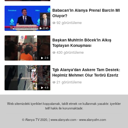
Babacan’In Alanya Prensi Barcin Mi
Oluyor?
92 görüntüleme
0:45
Başkan Muhittin Böcek'in Alkış
Toplayan Konuşması
430 görüntüleme
2:8
Tgb Alanya'dan Askere Tam Destek:
Hepimiz Mehmet Olur Terörü Ezeriz
21 görüntüleme
4:8
Web sitemizdeki içerikleri kopyalamak, taklit etmek ve kullanmak yasaktır. içerikler
telif hakkı ile korunmaktadır.
© Alanya TV 2020, | www.alanyatv.com - www.alanyafm.com