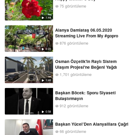
75 görüntüleme
1:44
Alanya Damlataş 06.05.2020
Streaming Live From My #gopro
876 görüntüleme
6:22
Osman Özçelik'in Raylı Sistem
Ulaşım Projesi'ne Beğeni Yağdı
1,701 görüntüleme
1:48
Başkan Böcek: Sporu Siyaseti
Bulaştırmayın
912 görüntüleme
0:58
Başkan Yücel’Den Alanyalilara Çağri
66 görüntüleme