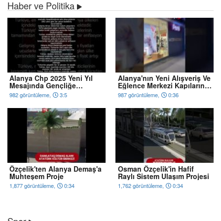
Haber ve Politika
Alanya Chp 2025 Yeni Yıl
Alanya'nın Yeni Alışveriş Ve
Mesajında Gençliğe
Eğlence Merkezi Kapılarını
Hitabe'ye Atıfta Bulundu
Açıyor
982 görüntüleme,
3:5
987 görüntüleme,
0:36
Özçelik'ten Alanya Demaş'a
Osman Özçelik'in Hafif
Muhteşem Proje
Raylı Sistem Ulaşım Projesi
1,877 görüntüleme,
0:34
1,762 görüntüleme,
0:34
Spor