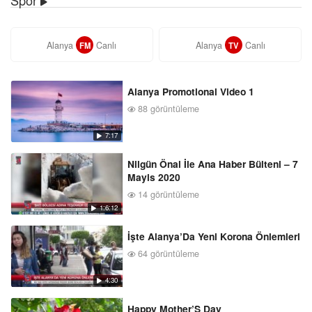
Alanya
Canlı
Alanya
Canlı
FM
TV
Alanya Promotional Video 1
88 görüntüleme
7:17
Nilgün Önal İle Ana Haber Bülteni – 7
Mayis 2020
14 görüntüleme
1:6:12
İşte Alanya’Da Yeni Korona Önlemleri
64 görüntüleme
4:30
Happy Mother’S Day